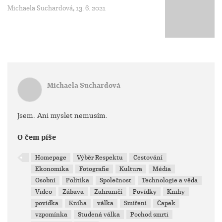
Michaela Suchardová, 13. 6. 2021
Michaela Suchardová
Jsem. Ani myslet nemusím.
O čem píše
Homepage
Výběr Respektu
Cestování
Ekonomika
Fotografie
Kultura
Média
Osobní
Politika
Společnost
Technologie a věda
Video
Zábava
Zahraničí
Povídky
Knihy
povídka
Kniha
válka
Smíření
Čapek
vzpomínka
Studená válka
Pochod smrti