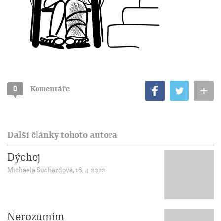
+
0
Komentáře
Další články tohoto autora
Dýchej
Michaela Suchardová, 16. 4. 2022
Nerozumím