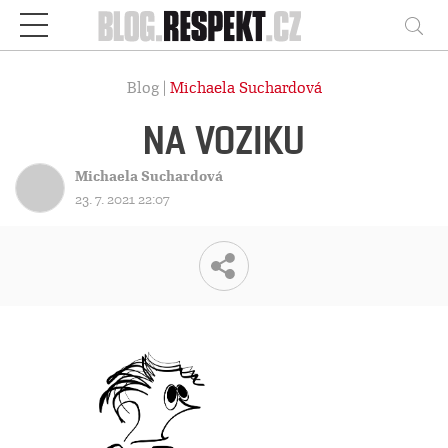
Respekt
Vy
Blog |
Michaela Suchardová
NA VOZIKU
Michaela Suchardová
23. 7. 2021 22:07