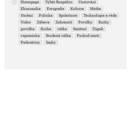
Homepage
Výběr Respektu
Cestování
Ekonomika
Fotografie
Kultura
Média
Osobní
Politika
Společnost
Technologie a věda
Video
Zábava
Zahraničí
Povídky
Knihy
povídka
Kniha
válka
Smíření
Čapek
vzpomínka
Studená válka
Pochod smrti
Padesátiny
bajky