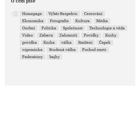
O čem píše
Homepage
Výběr Respektu
Cestování
Ekonomika
Fotografie
Kultura
Média
Osobní
Politika
Společnost
Technologie a věda
Video
Zábava
Zahraničí
Povídky
Knihy
povídka
Kniha
válka
Smíření
Čapek
vzpomínka
Studená válka
Pochod smrti
Padesátiny
bajky