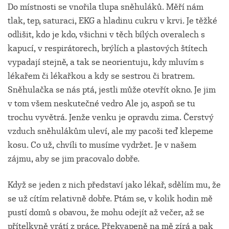
Do místnosti se vnořila tlupa sněhuláků. Měří nám
tlak, tep, saturaci, EKG a hladinu cukru v krvi. Je těžké
odlišit, kdo je kdo, všichni v těch bílých overalech s
kapucí, v respirátorech, brýlích a plastových štítech
vypadají stejně, a tak se neorientuju, kdy mluvím s
lékařem či lékařkou a kdy se sestrou či bratrem.
Sněhulačka se nás ptá, jestli může otevřít okno. Je jim
v tom všem neskutečné vedro Ale jo, aspoň se tu
trochu vyvětrá. Jenže venku je opravdu zima. Čerstvý
vzduch sněhulákům uleví, ale my pacoši teď klepeme
kosu. Co už, chvíli to musíme vydržet. Je v našem
zájmu, aby se jim pracovalo dobře.
Když se jeden z nich představí jako lékař, sdělím mu, že
se už cítím relativně dobře. Ptám se, v kolik hodin mě
pustí domů s obavou, že mohu odejít až večer, až se
přítelkyně vrátí z práce. Překvapeně na mě zírá a pak