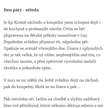
Den pátý – středa
Je líp. Kromě záchodu a koupelny jsem schopná dojít i
do kuchyně a prošmejdit zásoby. Cítím se být
připravena na dětské piškoty namočené v čaji.
Dopoledne zvládnu přijmout tři, odpoledne pět.
Opakuje se scénář včerejšího dne. Únava z uplynulých
dní je tak velká, že už vůbec nepřemýšlím nad tím, co
všechno musím, a přes opětovné vyzvánění mobilů
zkrátka a jednoduše spím.
V noci se mi udělá zle. Ještě zvládnu dojít na záchod,
pak do koupelny. Motá se mi hlava a pak…
Pak otevírám oči. Ležím na chodbě a slyším naléhavý
hlas své přítelkyně, která někomu diktuje adresu a mé