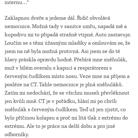
internu…“
Zaklapnou dveře a jedeme dál. Řidič obvolává
nemocnice. Možná tady v sanitce umřu, napadá mě a
kupodivu mi to připadá strašně vtipné. Auto zastavuje.
Loučím se s těmi úžasnými mladíky a omlouvám se, že
jsem na ně byla možná protivná. Asi jsem se do té
hlavy práskla opravdu hodně. Přebírá mne sněhulák,
muž v bílém overalu s kapucí a respirátorem s
červeným čudlíkem místo nosu. Veze mne na příjem a
posléze na CT. Tahle nemocnice je plná sněhuláků.
Zatím mi nedochází, že se všichni museli převléknout
jen kvůli mně. CT je v pořádku, hlásí mi po chvíli
sněhulák s červeným čudlíkem. Teď už jen zjistit, co
bylo příčinou kolapsu a proč mi lítá tlak z extrému do
extrému. Ale to je práce na delší dobu a pro jiné
odborníky.