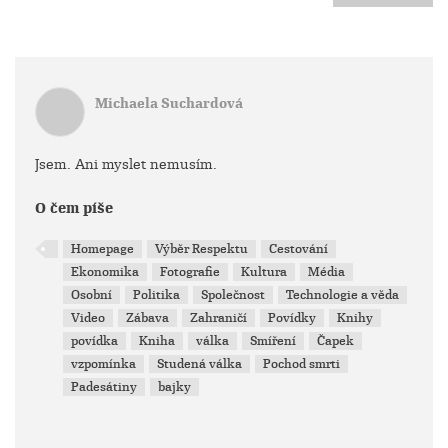
Michaela Suchardová
Jsem. Ani myslet nemusím.
O čem píše
Homepage
Výběr Respektu
Cestování
Ekonomika
Fotografie
Kultura
Média
Osobní
Politika
Společnost
Technologie a věda
Video
Zábava
Zahraničí
Povídky
Knihy
povídka
Kniha
válka
Smíření
Čapek
vzpomínka
Studená válka
Pochod smrti
Padesátiny
bajky