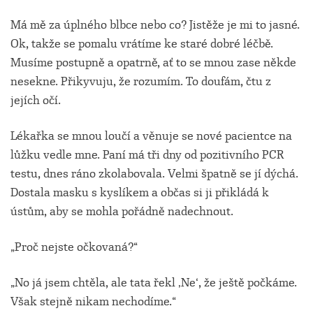
Má mě za úplného blbce nebo co? Jistěže je mi to jasné.
Ok, takže se pomalu vrátíme ke staré dobré léčbě.
Musíme postupně a opatrně, ať to se mnou zase někde
nesekne. Přikyvuju, že rozumím. To doufám, čtu z
jejích očí.
Lékařka se mnou loučí a věnuje se nové pacientce na
lůžku vedle mne. Paní má tři dny od pozitivního PCR
testu, dnes ráno zkolabovala. Velmi špatně se jí dýchá.
Dostala masku s kyslíkem a občas si ji přikládá k
ústům, aby se mohla pořádně nadechnout.
„Proč nejste očkovaná?“
„No já jsem chtěla, ale tata řekl ‚Ne‘, že ještě počkáme.
Však stejně nikam nechodíme.“