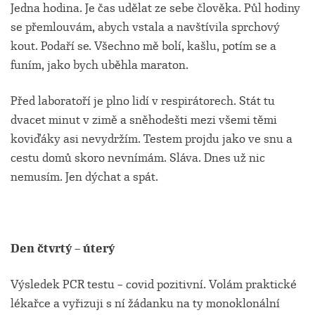
Jedna hodina. Je čas udělat ze sebe člověka. Půl hodiny
se přemlouvám, abych vstala a navštívila sprchový
kout. Podaří se. Všechno mě bolí, kašlu, potím se a
funím, jako bych uběhla maraton.
Před laboratoří je plno lidí v respirátorech. Stát tu
dvacet minut v zimě a sněhodešti mezi všemi těmi
koviďáky asi nevydržím. Testem projdu jako ve snu a
cestu domů skoro nevnímám. Sláva. Dnes už nic
nemusím. Jen dýchat a spát.
Den čtvrtý – úterý
Výsledek PCR testu – covid pozitivní. Volám praktické
lékařce a vyřizuji s ní žádanku na ty monoklonální