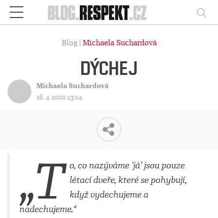
Respekt
Vy
Blog |
Michaela Suchardová
DÝCHEJ
Michaela Suchardová
16. 4. 2022 13:04
„T
o, co nazýváme ’já’ jsou pouze
létací dveře, které se pohybují,
když vydechujeme a
nadechujeme.“