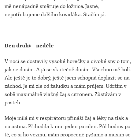
mě nenápadně směruje do ložnice. Jasně,
nepotřebujeme dalšího koviďáka. Stačím já.
Den druhý – neděle
V noci se dostavily vysoké horečky a divoké sny o tom,
jak se dusím. A já se skutečně dusím. Všechno mě bolí.
Ale ještě je to dobrý, ještě jsem schopná doplazit se na
záchod. Je mi zle od žaludku a mám průjem. Udržím v
sobě maximálně vlažný čaj s citrónem. Zůstávám v
posteli.
Moje milá mi v respirátoru přináší čaj a léky na tlak a
na astma. Přihodila k nim jeden paralen. Půl hodiny po
té, co si ho vezmu, mám propocené pyžamo a musím se