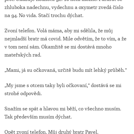
zhluboka nadechnu, vydechnu a oxymetr zvedá číslo
na 94. No vida. Stačí trochu dýchat.
Zvoní telefon. Volá máma, aby mi sdělila, že můj
nejmladší bratr má covid. Mile odvětím, že to vím, a že
v tom není sám. Okamžitě se mi dostává mnoho
mateřských rad.
„Mami, já su očkovaná, určitě budu mít lehký průběh.“
„My jsme s otcem taky byli očkovaní,“ dostává se mi
strohé odpovědi.
Snažím se spát a hlavou mi běží, co všechno musím.
Tak především musím dýchat.
Opět zvoní telefon. Můj druhý bratr Pavel.