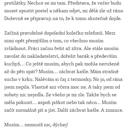
protilátky. Nechce se mi tam. Představa, že večer budu
muset opustit postel a někam odjet, mi dělá zle už ráno.
Duševně se připravuji na to, že k tomu skutečně dojde.
Začíná pravidelné dopolední kolečko telefonů. Mezi
nimi opět přemýšlím o tom, co všechno musím
zvládnout. Práci začnu řešit až zítra. Ale stále musím
zavolat do nakladatelství, dořešit barák a především
kuchyň… Co ještě musím, abych pak mohla nerušeně
až do pěti spát? Musím… záchvat kašle. Mám strašně
sucho v krku. Nalévám si čaj z termosky. No jo, od rána
jsem nepila. Vlastně ani včera moc ne. A taky jsem od
soboty nic nejedla. Ze všeho je mi zle. Takže bych se
měla pokusit… aspoň piškot nebo tak něco… Musím
začít normálně pít a jíst. Další záchvat kašle. A zimnice.
Musím… nemusíš nic, dýchej!