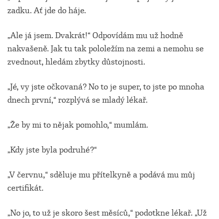
zadku. Ať jde do háje.
„Ale já jsem. Dvakrát!“ Odpovídám mu už hodně
nakvašeně. Jak tu tak pololežím na zemi a nemohu se
zvednout, hledám zbytky důstojnosti.
„Jé, vy jste očkovaná? No to je super, to jste po mnoha
dnech první,“ rozplývá se mladý lékař.
„Že by mi to nějak pomohlo,“ mumlám.
„Kdy jste byla podruhé?“
„V červnu,“ sděluje mu přítelkyně a podává mu můj
certifikát.
„No jo, to už je skoro šest měsíců,“ podotkne lékař. „Už