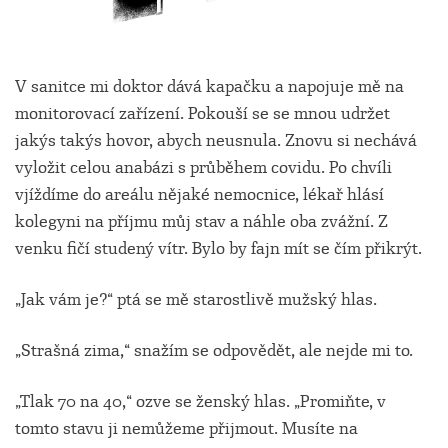
V sanitce mi doktor dává kapačku a napojuje mě na
monitorovací zařízení. Pokouší se se mnou udržet
jakýs takýs hovor, abych neusnula. Znovu si nechává
vyložit celou anabázi s průběhem covidu. Po chvíli
vjíždíme do areálu nějaké nemocnice, lékař hlásí
kolegyni na příjmu můj stav a náhle oba zvážní. Z
venku fičí studený vítr. Bylo by fajn mít se čím přikrýt.
„Jak vám je?“ ptá se mě starostlivě mužský hlas.
„Strašná zima,“ snažím se odpovědět, ale nejde mi to.
„Tlak 70 na 40,“ ozve se ženský hlas. „Promiňte, v
tomto stavu ji nemůžeme přijmout. Musíte na