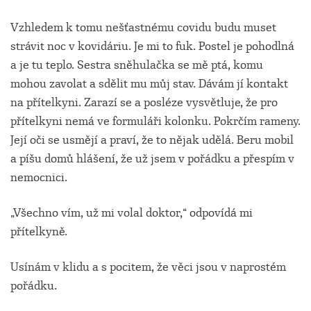
Vzhledem k tomu nešťastnému covidu budu muset
strávit noc v kovidáriu. Je mi to fuk. Postel je pohodlná
a je tu teplo. Sestra sněhulačka se mě ptá, komu
mohou zavolat a sdělit mu můj stav. Dávám jí kontakt
na přítelkyni. Zarazí se a posléze vysvětluje, že pro
přítelkyni nemá ve formuláři kolonku. Pokrčím rameny.
Její oči se usmějí a praví, že to nějak udělá. Beru mobil
a píšu domů hlášení, že už jsem v pořádku a přespím v
nemocnici.
„Všechno vím, už mi volal doktor,“ odpovídá mi
přítelkyně.
Usínám v klidu a s pocitem, že věci jsou v naprostém
pořádku.