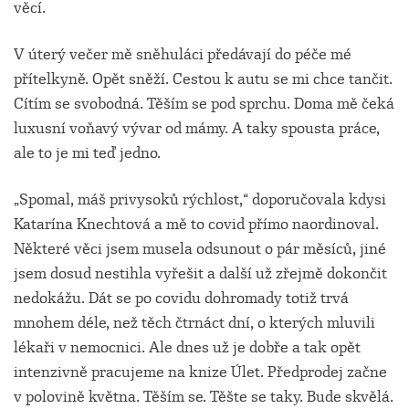
věcí.
V úterý večer mě sněhuláci předávají do péče mé
přítelkyně. Opět sněží. Cestou k autu se mi chce tančit.
Cítím se svobodná. Těším se pod sprchu. Doma mě čeká
luxusní voňavý vývar od mámy. A taky spousta práce,
ale to je mi teď jedno.
„Spomal, máš privysoků rýchlost,“ doporučovala kdysi
Katarína Knechtová a mě to covid přímo naordinoval.
Některé věci jsem musela odsunout o pár měsíců, jiné
jsem dosud nestihla vyřešit a další už zřejmě dokončit
nedokážu. Dát se po covidu dohromady totiž trvá
mnohem déle, než těch čtrnáct dní, o kterých mluvili
lékaři v nemocnici. Ale dnes už je dobře a tak opět
intenzivně pracujeme na knize Úlet. Předprodej začne
v polovině května. Těším se. Těšte se taky. Bude skvělá.