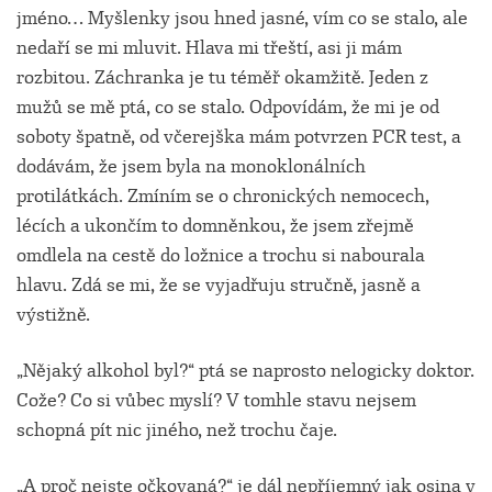
jméno… Myšlenky jsou hned jasné, vím co se stalo, ale
nedaří se mi mluvit. Hlava mi třeští, asi ji mám
rozbitou. Záchranka je tu téměř okamžitě. Jeden z
mužů se mě ptá, co se stalo. Odpovídám, že mi je od
soboty špatně, od včerejška mám potvrzen PCR test, a
dodávám, že jsem byla na monoklonálních
protilátkách. Zmíním se o chronických nemocech,
lécích a ukončím to domněnkou, že jsem zřejmě
omdlela na cestě do ložnice a trochu si nabourala
hlavu. Zdá se mi, že se vyjadřuju stručně, jasně a
výstižně.
„Nějaký alkohol byl?“ ptá se naprosto nelogicky doktor.
Cože? Co si vůbec myslí? V tomhle stavu nejsem
schopná pít nic jiného, než trochu čaje.
„A proč nejste očkovaná?“ je dál nepříjemný jak osina v