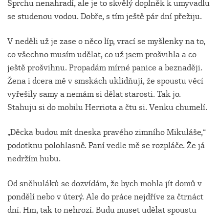
Sprchu nenahradí, ale je to skvělý doplněk k umyvadlu
se studenou vodou. Dobře, s tím ještě pár dní přežiju.
V neděli už je zase o něco líp, vrací se myšlenky na to,
co všechno musím udělat, co už jsem prošvihla a co
ještě prošvihnu. Propadám mírné panice a beznaději.
Žena i dcera mě v smskách uklidňují, že spoustu věcí
vyřešily samy a nemám si dělat starosti. Tak jo.
Stahuju si do mobilu Herriota a čtu si. Venku chumelí.
„Děcka budou mít dneska pravého zimního Mikuláše,“
podotknu polohlasně. Paní vedle mě se rozpláče. Že já
nedržím hubu.
Od sněhuláků se dozvídám, že bych mohla jít domů v
pondělí nebo v úterý. Ale do práce nejdříve za čtrnáct
dní. Hm, tak to nehrozí. Budu muset udělat spoustu