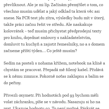
převlíknout. Ale je mi líp. Začínám přemýšlet o tom, co
všechno musím udělat a jaký odklad ta která věc asi
snese. Na PCR test jdu zítra, výsledky budu mít v úterý,
takže práci začnu řešit ve středu. Ale naskakuje
kolovrátek – teď musím přichystat předprodejní texty
pro knihu, dojednat smlouvy s nakladatelstvím,
domluvit tu kuchyň a zajistit řemeslníky, no a s domem
začneme příští týden… Co ještě musím?
Sedím na posteli s nohama křížem, notebook na klíně a
chystám se pracovat. Přepadá mě šílený kašel. Přidává
se k němu zimnice. Pokorně noťas zaklapnu a balím se
do peřiny.
Přivezli oxymetr. Při hodnotách pod 93 bychom měli
volat záchranku, píše se v návodu. Nasazuju si ho na
prst. Ukazuje hodnotu 92. To není možné. Párkrát se