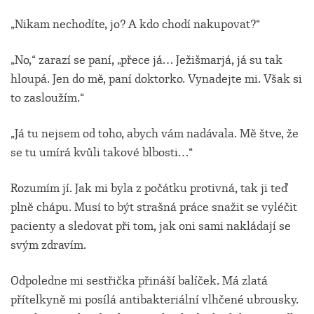
„Nikam nechodíte, jo? A kdo chodí nakupovat?“
„No,“ zarazí se paní, „přece já… Ježišmarjá, já su tak
hloupá. Jen do mě, paní doktorko. Vynadejte mi. Však si
to zasloužím.“
„Já tu nejsem od toho, abych vám nadávala. Mě štve, že
se tu umírá kvůli takové blbosti…“
Rozumím jí. Jak mi byla z počátku protivná, tak ji teď
plně chápu. Musí to být strašná práce snažit se vyléčit
pacienty a sledovat při tom, jak oni sami nakládají se
svým zdravím.
Odpoledne mi sestřička přináší balíček. Má zlatá
přítelkyně mi posílá antibakteriální vlhčené ubrousky.