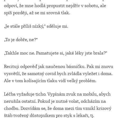
odpoví, že mne hodlá propustit nejdřív v sobotu, ale
spíš později, až se mi srovná tlak.
„Je stále příliš nízký,“ sděluje mi.
„To je dobře, ne?“
„Takhle moc ne. Pamatujete si, jaké léky jste brala?“
Recituji odpověď jak naučenou básničku. Pak mi znovu
vysvětlí, že samotný covid bych zvládla vyležet i doma.
Ale v tom kolísajícím tlaku vidí velký problém.
Léčba vyžaduje ticho. Vypínám zvuk na mobilu, abych
nerušila ostatní. Pokud je nutné volat, odcházím na
chodbu. Dozvídám se, že doma mezi tím vznikl krizový
štáb tvořený důstojníkem pro styk s lékaři, tj.