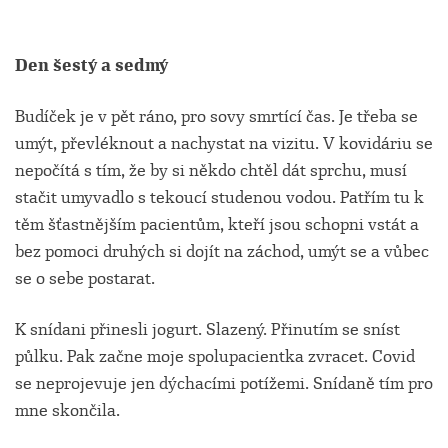
Den šestý a sedmý
Budíček je v pět ráno, pro sovy smrtící čas. Je třeba se
umýt, převléknout a nachystat na vizitu. V kovidáriu se
nepočítá s tím, že by si někdo chtěl dát sprchu, musí
stačit umyvadlo s tekoucí studenou vodou. Patřím tu k
těm šťastnějším pacientům, kteří jsou schopni vstát a
bez pomoci druhých si dojít na záchod, umýt se a vůbec
se o sebe postarat.
K snídani přinesli jogurt. Slazený. Přinutím se sníst
půlku. Pak začne moje spolupacientka zvracet. Covid
se neprojevuje jen dýchacími potížemi. Snídaně tím pro
mne skončila.