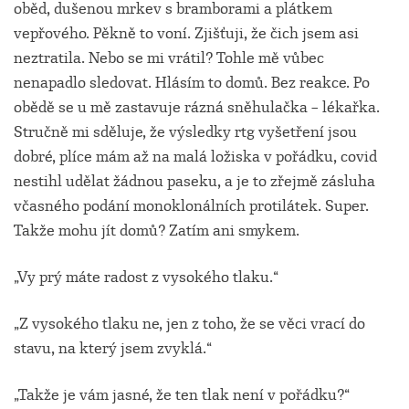
oběd, dušenou mrkev s bramborami a plátkem
vepřového. Pěkně to voní. Zjišťuji, že čich jsem asi
neztratila. Nebo se mi vrátil? Tohle mě vůbec
nenapadlo sledovat. Hlásím to domů. Bez reakce. Po
obědě se u mě zastavuje rázná sněhulačka – lékařka.
Stručně mi sděluje, že výsledky rtg vyšetření jsou
dobré, plíce mám až na malá ložiska v pořádku, covid
nestihl udělat žádnou paseku, a je to zřejmě zásluha
včasného podání monoklonálních protilátek. Super.
Takže mohu jít domů? Zatím ani smykem.
„Vy prý máte radost z vysokého tlaku.“
„Z vysokého tlaku ne, jen z toho, že se věci vrací do
stavu, na který jsem zvyklá.“
„Takže je vám jasné, že ten tlak není v pořádku?“