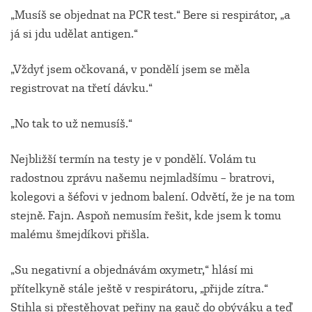
„Musíš se objednat na PCR test.“ Bere si respirátor, „a
já si jdu udělat antigen.“
„Vždyť jsem očkovaná, v pondělí jsem se měla
registrovat na třetí dávku.“
„No tak to už nemusíš.“
Nejbližší termín na testy je v pondělí. Volám tu
radostnou zprávu našemu nejmladšímu – bratrovi,
kolegovi a šéfovi v jednom balení. Odvětí, že je na tom
stejně. Fajn. Aspoň nemusím řešit, kde jsem k tomu
malému šmejdíkovi přišla.
„Su negativní a objednávám oxymetr,“ hlásí mi
přítelkyně stále ještě v respirátoru, „přijde zítra.“
Stihla si přestěhovat peřiny na gauč do obýváku a teď