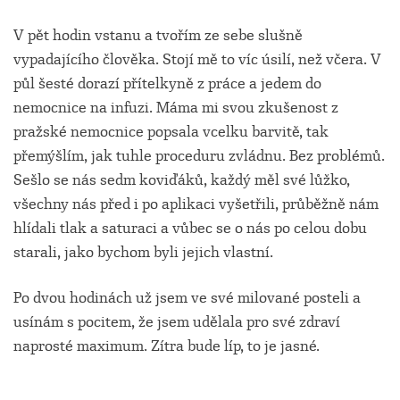
V pět hodin vstanu a tvořím ze sebe slušně
vypadajícího člověka. Stojí mě to víc úsilí, než včera. V
půl šesté dorazí přítelkyně z práce a jedem do
nemocnice na infuzi. Máma mi svou zkušenost z
pražské nemocnice popsala vcelku barvitě, tak
přemýšlím, jak tuhle proceduru zvládnu. Bez problémů.
Sešlo se nás sedm koviďáků, každý měl své lůžko,
všechny nás před i po aplikaci vyšetřili, průběžně nám
hlídali tlak a saturaci a vůbec se o nás po celou dobu
starali, jako bychom byli jejich vlastní.
Po dvou hodinách už jsem ve své milované posteli a
usínám s pocitem, že jsem udělala pro své zdraví
naprosté maximum. Zítra bude líp, to je jasné.