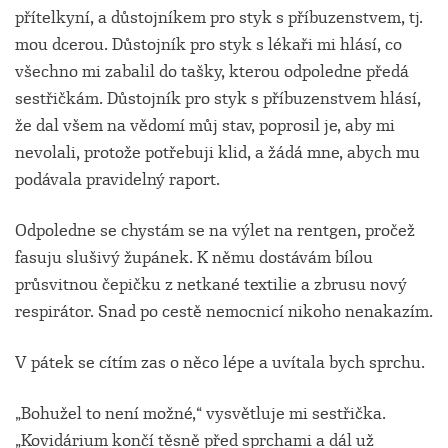
přítelkyní, a důstojníkem pro styk s příbuzenstvem, tj.
mou dcerou. Důstojník pro styk s lékaři mi hlásí, co
všechno mi zabalil do tašky, kterou odpoledne předá
sestřičkám. Důstojník pro styk s příbuzenstvem hlásí,
že dal všem na vědomí můj stav, poprosil je, aby mi
nevolali, protože potřebuji klid, a žádá mne, abych mu
podávala pravidelný raport.
Odpoledne se chystám se na výlet na rentgen, pročež
fasuju slušivý župánek. K němu dostávám bílou
průsvitnou čepičku z netkané textilie a zbrusu nový
respirátor. Snad po cestě nemocnicí nikoho nenakazím.
V pátek se cítím zas o něco lépe a uvítala bych sprchu.
„Bohužel to není možné,“ vysvětluje mi sestřička.
„Kovidárium končí těsně před sprchami a dál už