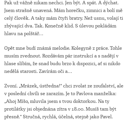
Pak už vážně nikam nechci. Jen být. A spát. A dýchat.
Jsem strašně unavená. Mám horečku, zimnici a bolí mě
celý člověk. A taky mám čtyři bratry. Než usnu, volají ti
zbývající dva. Tak. Konečně klid. S úlevou pokládám
hlavu na polštář…
Opět mne budí známá melodie. Kolegyně z práce. Tohle
musím zvednout. Rozdávám pár instrukcí a s nadějí v
hlase slíbím, že snad budu brzo k dispozici, ať si nikdo
nedělá starosti. Zavírám oči a…
Zvoní. „Mrázek, ústředna!“ chci zvolat ze zoufalství, ale
v poslední chvíli se zarazím. Je to Pavlova manželka:
„Ahoj Míšo, mluvila jsem s tvou doktorkou. Na ty
protilátky jsi objednána zítra v 18.00. Musíš tam být
přesně.“ Stručná, rychlá, účelná, stejně jako Pavel.