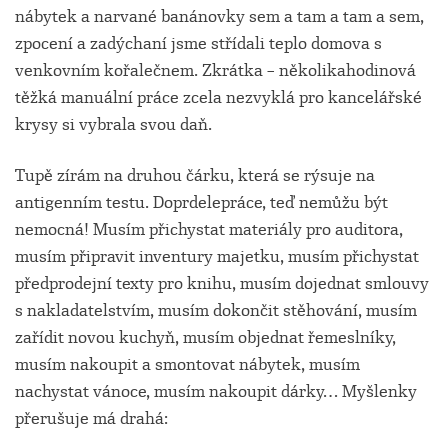
nábytek a narvané banánovky sem a tam a tam a sem,
zpocení a zadýchaní jsme střídali teplo domova s
venkovním kořalečnem. Zkrátka – několikahodinová
těžká manuální práce zcela nezvyklá pro kancelářské
krysy si vybrala svou daň.
Tupě zírám na druhou čárku, která se rýsuje na
antigenním testu. Doprdelepráce, teď nemůžu být
nemocná! Musím přichystat materiály pro auditora,
musím připravit inventury majetku, musím přichystat
předprodejní texty pro knihu, musím dojednat smlouvy
s nakladatelstvím, musím dokončit stěhování, musím
zařídit novou kuchyň, musím objednat řemeslníky,
musím nakoupit a smontovat nábytek, musím
nachystat vánoce, musím nakoupit dárky… Myšlenky
přerušuje má drahá: