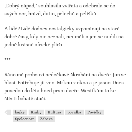
„Dobrý nápad,“ souhlasila zvířata a odebrala se do
svých nor, hnízd, dutin, pelechů a pelíšků.
A lidé? Lidé dodnes nostalgicky vzpomínají na staré
dobré časy, kdy nic neznali, neuměli a jen se nudili na
jedné krásné africké pláži.
***
Ráno mě probouzí nedočkavé škrábání na dveře. Jim se
hlásí. Potřebuje jít ven. Mrknu z okna a je jasno. Dnes
povedou do léta hned první dveře. Westíkům to ke
štěstí bohatě stačí.
bajky
Knihy
Kultura
povídka
Povídky
Společnost
Zábava