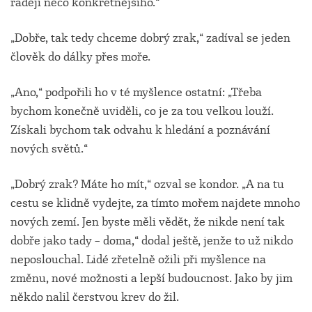
raději něco konkrétnějšího.“
„Dobře, tak tedy chceme dobrý zrak,“ zadíval se jeden
člověk do dálky přes moře.
„Ano,“ podpořili ho v té myšlence ostatní: „Třeba
bychom konečně uviděli, co je za tou velkou louží.
Získali bychom tak odvahu k hledání a poznávání
nových světů.“
„Dobrý zrak? Máte ho mít,“ ozval se kondor. „A na tu
cestu se klidně vydejte, za tímto mořem najdete mnoho
nových zemí. Jen byste měli vědět, že nikde není tak
dobře jako tady – doma,“ dodal ještě, jenže to už nikdo
neposlouchal. Lidé zřetelně ožili při myšlence na
změnu, nové možnosti a lepší budoucnost. Jako by jim
někdo nalil čerstvou krev do žil.