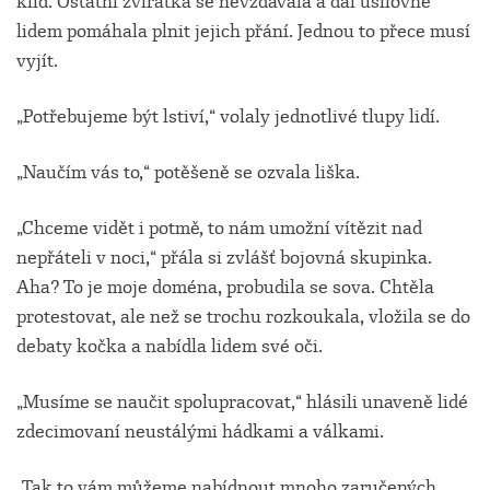
klid. Ostatní zvířátka se nevzdávala a dál usilovně
lidem pomáhala plnit jejich přání. Jednou to přece musí
vyjít.
„Potřebujeme být lstiví,“ volaly jednotlivé tlupy lidí.
„Naučím vás to,“ potěšeně se ozvala liška.
„Chceme vidět i potmě, to nám umožní vítězit nad
nepřáteli v noci,“ přála si zvlášť bojovná skupinka.
Aha? To je moje doména, probudila se sova. Chtěla
protestovat, ale než se trochu rozkoukala, vložila se do
debaty kočka a nabídla lidem své oči.
„Musíme se naučit spolupracovat,“ hlásili unaveně lidé
zdecimovaní neustálými hádkami a válkami.
„Tak to vám můžeme nabídnout mnoho zaručených