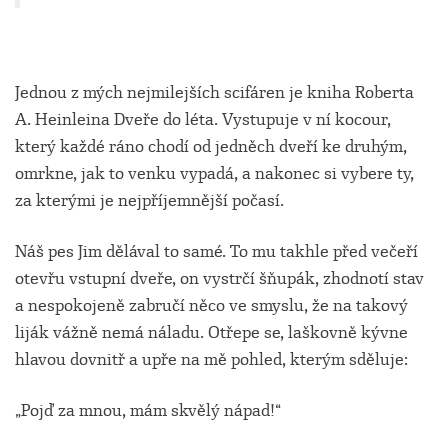
Jednou z mých nejmilejších scifáren je kniha Roberta
A. Heinleina Dveře do léta. Vystupuje v ní kocour,
který každé ráno chodí od jedněch dveří ke druhým,
omrkne, jak to venku vypadá, a nakonec si vybere ty,
za kterými je nejpříjemnější počasí.
Náš pes Jim dělával to samé. To mu takhle před večeří
otevřu vstupní dveře, on vystrčí šňupák, zhodnotí stav
a nespokojeně zabručí něco ve smyslu, že na takový
liják vážně nemá náladu. Otřepe se, laškovně kývne
hlavou dovnitř a upře na mě pohled, kterým sděluje:
„Pojď za mnou, mám skvělý nápad!“