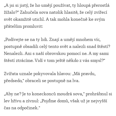
„A jsi si jistý, že ho umějí používat, ty hloupá přerostlá
žížalo?“ Zahučela sova natolik hlasitě, že celý zvířecí
svět okamžitě utichl. A tak mohla konečně ke svým
přátelům promluvit:
„Podívejte se na ty lidi. Znají a umějí mnohem víc,
postupně obsadili celý tento svět a nalezli snad štěstí?
Nenalezli. Ani s naší obrovskou pomocí ne. A my sami
štěstí ztrácíme. Vidí v tom ještě někdo z vás smysl?“
Zvířata uznale pokyvovala hlavou: „Má pravdu,
předsedo,“ obraceli se postupně na lva.
„Aby ne? Je to koneckonců moudrá sova,“ prohrábnul si
lev hřívu a zívnul: „Pojďme domů, však už je nejvyšší
čas na odpočinek.“