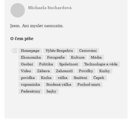
Michaela Suchardová
Jsem. Ani myslet nemusím.
O čem píše
Homepage
Výběr Respektu
Cestování
Ekonomika
Fotografie
Kultura
Média
Osobní
Politika
Společnost
Technologie a věda
Video
Zábava
Zahraničí
Povídky
Knihy
povídka
Kniha
válka
Smíření
Čapek
vzpomínka
Studená válka
Pochod smrti
Padesátiny
bajky