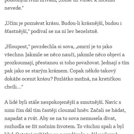
nevede.“
„Učím je poznávat krásu. Budou-li krásnější, budou i
šťastnější,“ podíval se na ní lev bezelstně.
„Hloupost,“ povzdechla si sova, „omrzí je to jako
všechno. Jakmile se něco naučí, jakmile něco objeví a
prozkoumají, přestanou si toho považovat. Jednají s tím
pak jako se starým krámem. Copak někdo takový
dokáže ocenit krásu? Pozlátko možná, na kratičkou
chvíli…“
A lidé byli stále nespokojenější a smutnější. Navíc s
nimi čím dál tím častěji cloumal hněv. Začali se hádat,
napadat a rvát. Aby se na to sova nemusela dívat,
rozhodla se žít nočním životem. To všichni spali a byl