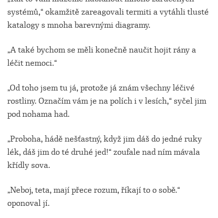
systémů,“ okamžitě zareagovali termiti a vytáhli tlusté
katalogy s mnoha barevnými diagramy.
„A také bychom se měli konečně naučit hojit rány a
léčit nemoci.“
„Od toho jsem tu já, protože já znám všechny léčivé
rostliny. Označím vám je na polích i v lesích,“ syčel jim
pod nohama had.
„Proboha, hádě nešťastný, když jim dáš do jedné ruky
lék, dáš jim do té druhé jed!“ zoufale nad ním mávala
křídly sova.
„Neboj, teta, mají přece rozum, říkají to o sobě.“
oponoval jí.