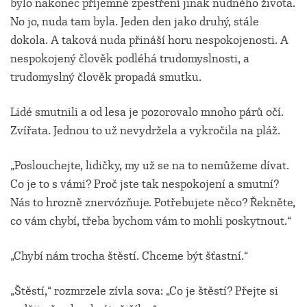
bylo nakonec příjemné zpestření jinak nudného života.
No jo, nuda tam byla. Jeden den jako druhý, stále
dokola. A taková nuda přináší horu nespokojenosti. A
nespokojený člověk podléhá trudomyslnosti, a
trudomyslný člověk propadá smutku.
Lidé smutnili a od lesa je pozorovalo mnoho párů očí.
Zvířata. Jednou to už nevydržela a vykročila na pláž.
„Poslouchejte, lidičky, my už se na to nemůžeme dívat.
Co je to s vámi? Proč jste tak nespokojení a smutní?
Nás to hrozně znervózňuje. Potřebujete něco? Řekněte,
co vám chybí, třeba bychom vám to mohli poskytnout.“
„Chybí nám trocha štěstí. Chceme být šťastní.“
„Štěstí,“ rozmrzele zívla sova: „Co je štěstí? Přejte si