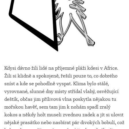
Kdysi dávno žili lidé na příjemné pláži kdesi v Africe.
Žili si klidně a spokojeně, řešili pouze to, co dobrého
sníst a kde se pohodlně vyspat. Klima bylo stálé,
vyrovnané, slunné dny místy střídal vlahý, osvěžující
deštík, občas jim přílivová vlna poskytla nějakou tu
mořskou havěť, sem tam jim k nohám spadl zralý
kokos a někdy holt museli zvednou zadek a jít si ulovit
nějaké prasátko nebo nasbírat pár divokých bobulí, což