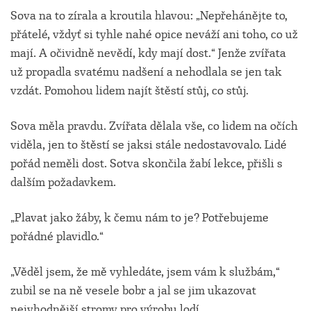
Sova na to zírala a kroutila hlavou: „Nepřehánějte to,
přátelé, vždyť si tyhle nahé opice neváží ani toho, co už
mají. A očividně nevědí, kdy mají dost.“ Jenže zvířata
už propadla svatému nadšení a nehodlala se jen tak
vzdát. Pomohou lidem najít štěstí stůj, co stůj.
Sova měla pravdu. Zvířata dělala vše, co lidem na očích
viděla, jen to štěstí se jaksi stále nedostavovalo. Lidé
pořád neměli dost. Sotva skončila žabí lekce, přišli s
dalším požadavkem.
„Plavat jako žáby, k čemu nám to je? Potřebujeme
pořádné plavidlo.“
„Věděl jsem, že mě vyhledáte, jsem vám k službám,“
zubil se na ně vesele bobr a jal se jim ukazovat
nejvhodnější stromy pro výrobu lodí.