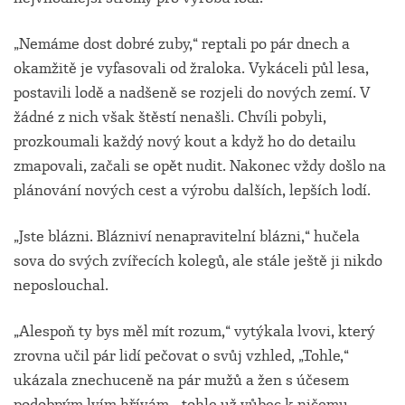
„Nemáme dost dobré zuby,“ reptali po pár dnech a
okamžitě je vyfasovali od žraloka. Vykáceli půl lesa,
postavili lodě a nadšeně se rozjeli do nových zemí. V
žádné z nich však štěstí nenašli. Chvíli pobyli,
prozkoumali každý nový kout a když ho do detailu
zmapovali, začali se opět nudit. Nakonec vždy došlo na
plánování nových cest a výrobu dalších, lepších lodí.
„Jste blázni. Blázniví nenapravitelní blázni,“ hučela
sova do svých zvířecích kolegů, ale stále ještě ji nikdo
neposlouchal.
„Alespoň ty bys měl mít rozum,“ vytýkala lvovi, který
zrovna učil pár lidí pečovat o svůj vzhled, „Tohle,“
ukázala znechuceně na pár mužů a žen s účesem
podobným lvím hřívám, „tohle už vůbec k ničemu