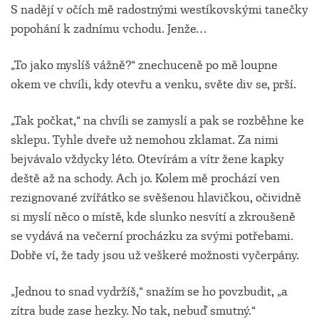
S nadějí v očích mě radostnými westíkovskými tanečky
popohání k zadnímu vchodu. Jenže…
„To jako myslíš vážně?“ znechuceně po mě loupne
okem ve chvíli, kdy otevřu a venku, světe div se, prší.
„Tak počkat,“ na chvíli se zamyslí a pak se rozběhne ke
sklepu. Tyhle dveře už nemohou zklamat. Za nimi
bejvávalo vždycky léto. Otevírám a vítr žene kapky
deště až na schody. Ach jo. Kolem mě prochází ven
rezignované zvířátko se svěšenou hlavičkou, očividně
si myslí něco o místě, kde slunko nesvítí a zkroušeně
se vydává na večerní procházku za svými potřebami.
Dobře ví, že tady jsou už veškeré možnosti vyčerpány.
„Jednou to snad vydržíš,“ snažím se ho povzbudit, „a
zítra bude zase hezky. No tak, nebuď smutný.“