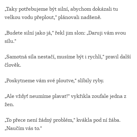
„Taky potřebujeme být silní, abychom dokázali tu
velkou vodu přeplout,“ plánovali nadšeně.
„Budete silní jako já,“ řekl jim slon: „Daruji vám svou
sílu.“
„Samotná síla nestačí, musíme být i rychlí,“ pravil další
člověk.
„Poskytneme vám své ploutve,“ slíbily ryby.
„Ale vždyť neumíme plavat!“ vykřikla zoufale jedna z
žen.
„To přece není žádný problém,“ kvákla pod ní žába.
„Naučím vás to.“