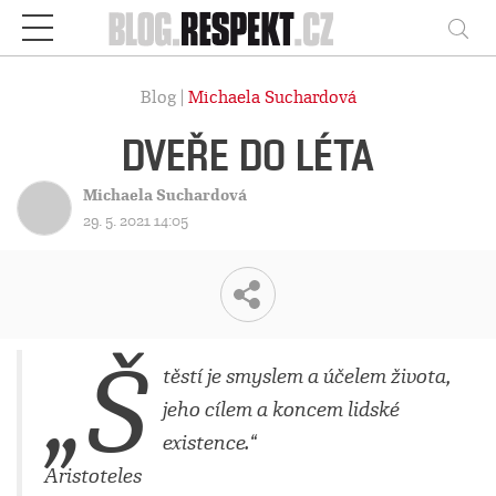
Respekt
Vy
Blog |
Michaela Suchardová
DVEŘE DO LÉTA
Michaela Suchardová
29. 5. 2021 14:05
„Š
těstí je smyslem a účelem života,
jeho cílem a koncem lidské
existence.“
Aristoteles