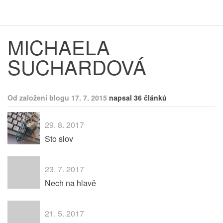
Respekt
Vy
MICHAELA
SUCHARDOVÁ
Od založení blogu 17. 7. 2015
napsal 36 článků
29. 8. 2017
Sto slov
23. 7. 2017
Nech na hlavě
21. 5. 2017