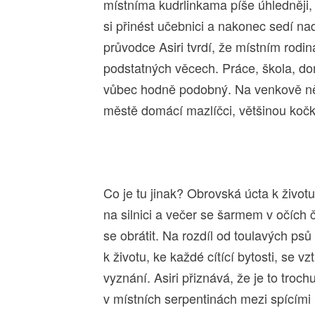
místníma kudrlinkama píše úhledněji,
si přinést učebnici a nakonec sedí n
průvodce Asiri tvrdí, že místním rodi
podstatných věcech. Práce, škola, d
vůbec hodně podobný. Na venkově něj
městě domácí mazlíčci, většinou kočk
Co je tu jinak? Obrovská úcta k životu
na silnici a večer se šarmem v očích 
se obrátit. Na rozdíl od toulavých psů
k životu, ke každé cítící bytosti, se vz
vyznání. Asiri přiznává, že je to troc
v místních serpentinách mezi spícími p