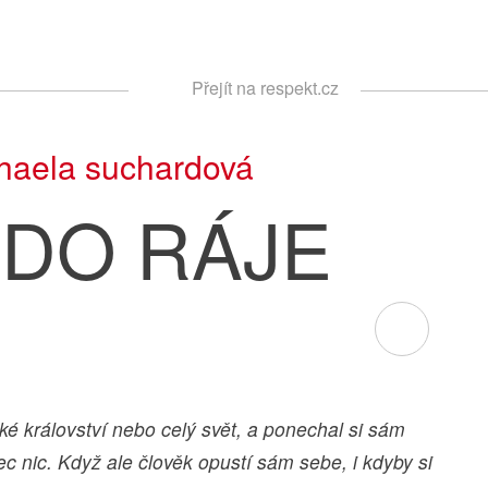
Respekt
Přejít na respekt.cz
Vyhledávání
haela suchardová
 DO RÁJE
ké království nebo celý svět, a ponechal si sám
ec nic. Když ale člověk opustí sám sebe, i kdyby si