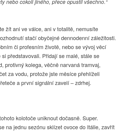
ty nebo cokoli jiného, přece opustil všechno.“
 žít ani ve válce, ani v totalitě, nemusíte
K rozhodnutí stačí obyčejné dennodenní záležitosti.
bním či profesním životě, nebo se vývoj věcí
i představovali. Přidají se malé, stále se
, protivný kolega, věčně narvaná tramvaj,
t za vodu, protože jste měsíce přehlíželi
řeteče a první signální zavelí – zdrhej.
ohoto kolotoče uniknout dočasně. Super.
se na jednu sezónu sklízet ovoce do Itálie, zavřít