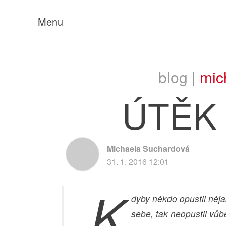
Menu
blog |
mic
ÚTĚK
Michaela Suchardová
31. 1. 2016 12:01
„K
dyby někdo opustil něja
sebe, tak neopustil vůb