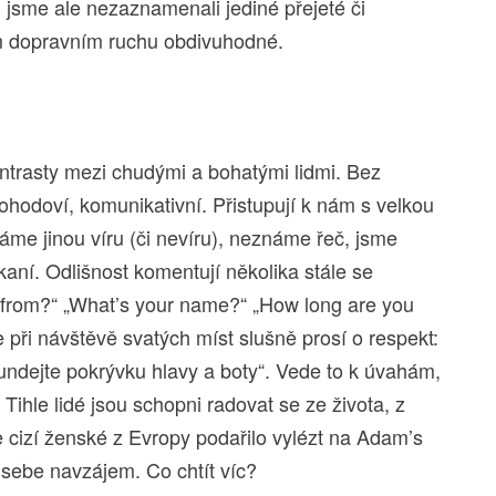
 jsme ale nezaznamenali jediné přejeté či
ém dopravním ruchu obdivuhodné.
ontrasty mezi chudými a bohatými lidmi. Bez
ohodoví, komunikativní. Přistupují k nám s velkou
 máme jinou víru (či nevíru), neznáme řeč, jsme
kaní. Odlišnost komentují několika stále se
 from?“ „What’s your name?“ „How long are you
e při návštěvě svatých míst slušně prosí o respekt:
undejte pokrývku hlavy a boty“. Vede to k úvahám,
Tihle lidé jsou schopni radovat se ze života, z
e cizí ženské z Evropy podařilo vylézt na Adam’s
 sebe navzájem. Co chtít víc?