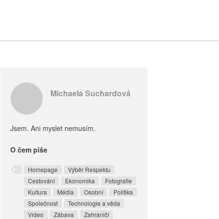
Michaela Suchardová
Jsem. Ani myslet nemusím.
O čem píše
Homepage
Výběr Respektu
Cestování
Ekonomika
Fotografie
Kultura
Média
Osobní
Politika
Společnost
Technologie a věda
Video
Zábava
Zahraničí