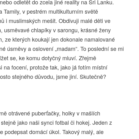
ebo odletět do zcela jiné reality na Sri Lanku.
 Tamily, v pestrém multikulturním světě
ů i muslimských mešit. Obdivuji malé děti ve
h, usměvavé chlapíky v sarongu, krásné ženy
h, ze kterých koukají jen dokonale namalované
mné úsměvy a oslovení „madam“. To poslední se mi
ížet se, ke komu dotyčný mluví. Zřejmě
na focení, protože tak, jako já fotím místní
aprosto stejného důvodu, jsme jiní. Skutečně?
vně otrávené puberťačky, holky v mašlích
t stejně jako naši synci fotbal či hokej. Jeden z
uje podepsat domácí úkol. Takový malý, ale