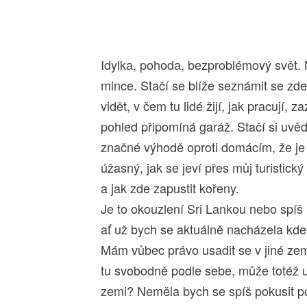
Idylka, pohoda, bezproblémový svět. 
mince. Stačí se blíže seznámit se zdej
vidět, v čem tu lidé žijí, jak pracují
pohled připomíná garáž. Stačí si uvěd
značné výhodě oproti domácím, že je k
úžasný, jak se jeví přes můj turistick
a jak zde zapustit kořeny.
Je to okouzlení Sri Lankou nebo spíš 
ať už bych se aktuálně nacházela kdek
Mám vůbec právo usadit se v jiné zem
tu svobodně podle sebe, může totéž u
zemi? Neměla bych se spíš pokusit pozi