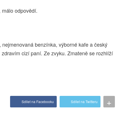
 málo odpovědí.
1, nejmenovaná benzínka, výborné kafe a český
 zdravím cizí paní. Ze zvyku. Zmateně se rozhlíží
+
Sdílet na Facebooku
Sdílet na Twitteru