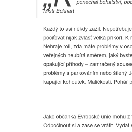
ponechal bohatství, poc
Mistr Eckhart
Každý to asi někdy zažil. Nepotřebujete
pociťovat nijak zvlášť velká příkoří. 
Nehraje roli, zda máte problémy v oso
veřejných neubírá směrem, jaký byste s
opakující příhody – zamračený soused
problémy s parkováním nebo šílený úče
kapající kohoutek. Maličkosti. Pohár p
Jako občanka Evropské unie mohu z t
Odpočinout si a zase se vrátit. Vydat 