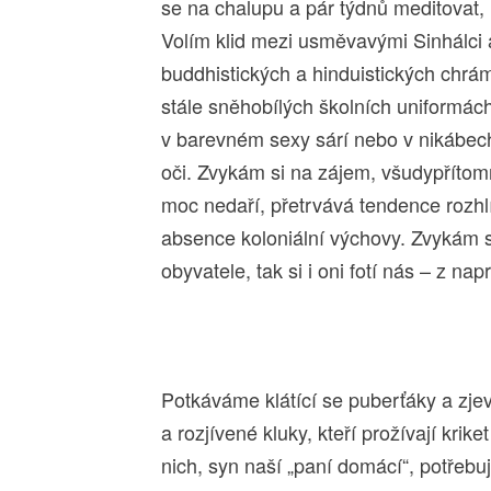
se na chalupu a pár týdnů meditovat, n
Volím klid mezi usměvavými Sinhálci a
buddhistických a hinduistických chrám
stále sněhobílých školních uniformác
v barevném sexy sárí nebo v nikábec
oči. Zvykám si na zájem, všudypříto
moc nedaří, přetrvává tendence rozhl
absence koloniální výchovy. Zvykám si 
obyvatele, tak si i oni fotí nás – z n
Potkáváme klátící se puberťáky a zje
a rozjívené kluky, kteří prožívají krike
nich, syn naší „paní domácí“, potřeb