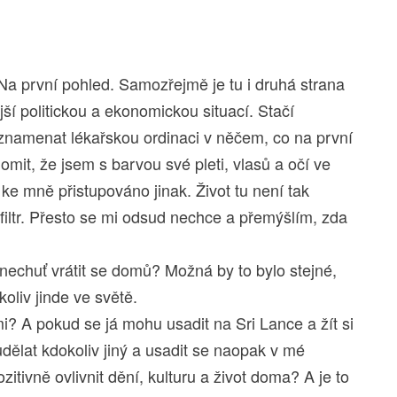
Na první pohled. Samozřejmě je tu i druhá strana
ší politickou a ekonomickou situací. Stačí
, zaznamenat lékařskou ordinaci v něčem, co na první
omit, že jsem s barvou své pleti, vlasů a očí ve
e mně přistupováno jinak. Život tu není tak
ý filtr. Přesto se mi odsud nechce a přemýšlím, zda
nechuť vrátit se domů? Možná by to bylo stejné,
oliv jinde ve světě.
i? A pokud se já mohu usadit na Sri Lance a žít si
dělat kdokoliv jiný a usadit se naopak v mé
tivně ovlivnit dění, kulturu a život doma? A je to