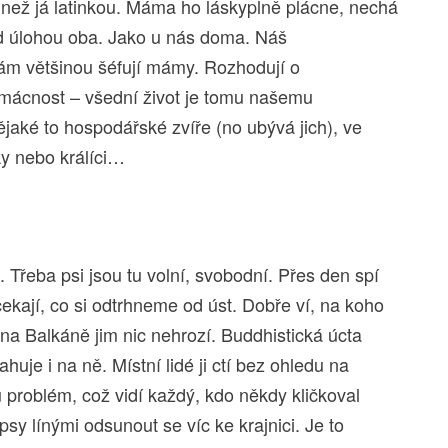
 než já latinkou. Máma ho láskyplně plácne, nechá
ad úlohou oba. Jako u nás doma. Náš
nám většinou šéfují mámy. Rozhodují o
omácnost – všední život je tomu našemu
aké to hospodářské zvíře (no ubývá jich), ve
y nebo králíci…
. Třeba psi jsou tu volní, svobodní. Přes den spí
čekají, co si odtrhneme od úst. Dobře ví, na koho
 na Balkáně jim nic nehrozí. Buddhistická úcta
tahuje i na ně. Místní lidé ji ctí bez ohledu na
hu problém, což vidí každý, kdo někdy kličkoval
sy línými odsunout se víc ke krajnici. Je to