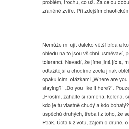
problém, trochu, co už. Za celou dobu
zraněné zvíře. Při zdejším chaotick
Nemůže mi ujít daleko větší bída a k
ohledu na to jsou všichni usměvaví, p
tolerancí. Nevadí, že jíme jiná jídla,
odtažitější a chodíme zcela jinak oblé
opakujícími otázkami „Where are you
staying?“ „Do you like it here?“. Pouz
„Prosím, zahalte si ramena, kolena, s
kdo je tu vlastně chudý a kdo bohatý? 
úspěchů druhých, třeba i z toho, že s
Peak. Úcta k životu, zájem o druhé, o