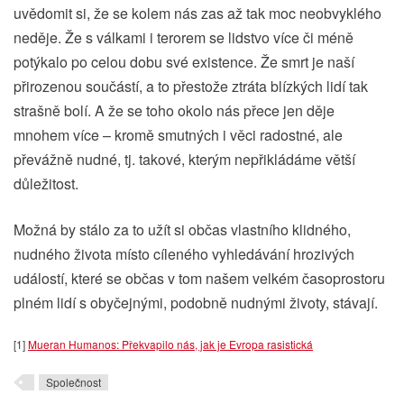
uvědomit si, že se kolem nás zas až tak moc neobvyklého
neděje. Že s válkami i terorem se lidstvo více či méně
potýkalo po celou dobu své existence. Že smrt je naší
přirozenou součástí, a to přestože ztráta blízkých lidí tak
strašně bolí. A že se toho okolo nás přece jen děje
mnohem více – kromě smutných i věci radostné, ale
převážně nudné, tj. takové, kterým nepřikládáme větší
důležitost.
Možná by stálo za to užít si občas vlastního klidného,
nudného života místo cíleného vyhledávání hrozivých
událostí, které se občas v tom našem velkém časoprostoru
plném lidí s obyčejnými, podobně nudnými životy, stávají.
[1]
Mueran Humanos: Překvapilo nás, jak je Evropa rasistická
Společnost