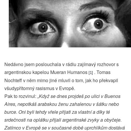
Nedávno jsem poslouchala v rádiu zajímavý rozhovor s
argentinskou kapelou Mueran Humanos
. Tomas
[
1
]
Nochteff v něm mimo jiné mluvil o tom, jak ho překvapil
všudypřítomný rasismus v Evropě.
Pak to rozvinul:
„Když se dnes projdeš po ulici v Buenos
Aires, nepotkáš arabskou ženu zahalenou v šátku nebo
burce. Oni byli tehdy vřele přijati za vlastní a díky té
srdečnosti na oplátku přijali argentinské zvyky a obyčeje.
Zatímco v Evropě se v současné době uprchlíkům dostává