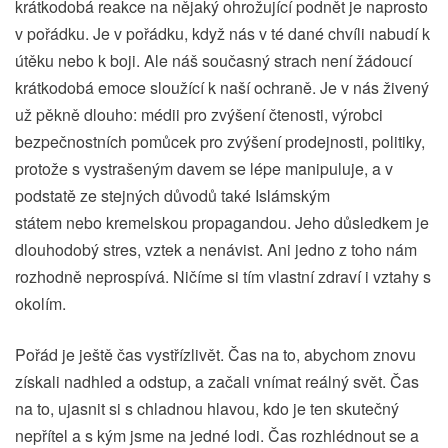
krátkodobá reakce na nějaký ohrožující podnět je naprosto
v pořádku. Je v pořádku, když nás v té dané chvíli nabudí k
útěku nebo k boji. Ale náš současný strach není žádoucí
krátkodobá emoce sloužící k naší ochraně. Je v nás živený
už pěkně dlouho: médii pro zvýšení čtenosti, výrobci
bezpečnostních pomůcek pro zvýšení prodejnosti, politiky,
protože s vystrašeným davem se lépe manipuluje, a v
podstatě ze stejných důvodů také Islámským
státem nebo kremelskou propagandou. Jeho důsledkem je
dlouhodobý stres, vztek a nenávist. Ani jedno z toho nám
rozhodně neprospívá. Ničíme si tím vlastní zdraví i vztahy s
okolím.
Pořád je ještě čas vystřízlivět. Čas na to, abychom znovu
získali nadhled a odstup, a začali vnímat reálný svět. Čas
na to, ujasnit si s chladnou hlavou, kdo je ten skutečný
nepřítel a s kým jsme na jedné lodi. Čas rozhlédnout se a