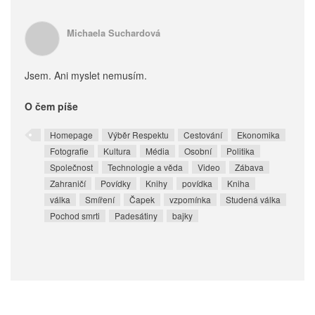
Michaela Suchardová
Jsem. Ani myslet nemusím.
O čem píše
Homepage
Výběr Respektu
Cestování
Ekonomika
Fotografie
Kultura
Média
Osobní
Politika
Společnost
Technologie a věda
Video
Zábava
Zahraničí
Povídky
Knihy
povídka
Kniha
válka
Smíření
Čapek
vzpomínka
Studená válka
Pochod smrti
Padesátiny
bajky