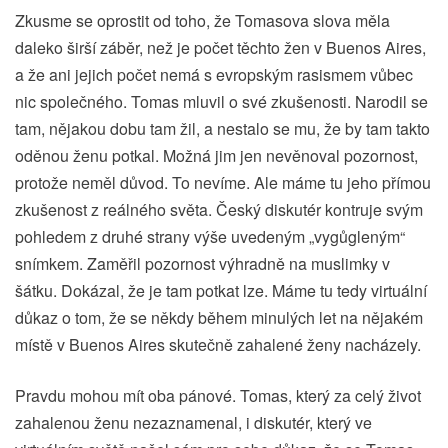
Zkusme se oprostit od toho, že Tomasova slova měla
daleko širší záběr, než je počet těchto žen v Buenos Aires,
a že ani jejich počet nemá s evropským rasismem vůbec
nic společného. Tomas mluvil o své zkušenosti. Narodil se
tam, nějakou dobu tam žil, a nestalo se mu, že by tam takto
oděnou ženu potkal. Možná jim jen nevěnoval pozornost,
protože neměl důvod. To nevíme. Ale máme tu jeho přímou
zkušenost z reálného světa. Český diskutér kontruje svým
pohledem z druhé strany výše uvedeným „vygůgleným“
snímkem. Zaměřil pozornost výhradně na muslimky v
šátku. Dokázal, že je tam potkat lze. Máme tu tedy virtuální
důkaz o tom, že se někdy během minulých let na nějakém
místě v Buenos Aires skutečně zahalené ženy nacházely.
Pravdu mohou mít oba pánové. Tomas, který za celý život
zahalenou ženu nezaznamenal, i diskutér, který ve