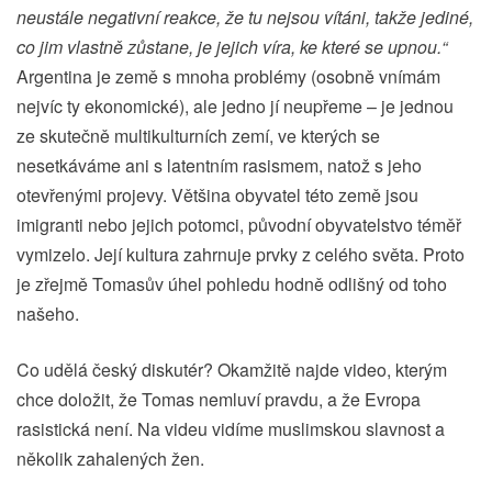
neustále negativní reakce, že tu nejsou vítáni, takže jediné,
co jim vlastně zůstane, je jejich víra, ke které se upnou.“
Argentina je země s mnoha problémy (osobně vnímám
nejvíc ty ekonomické), ale jedno jí neupřeme – je jednou
ze skutečně multikulturních zemí, ve kterých se
nesetkáváme ani s latentním rasismem, natož s jeho
otevřenými projevy. Většina obyvatel této země jsou
imigranti nebo jejich potomci, původní obyvatelstvo téměř
vymizelo. Její kultura zahrnuje prvky z celého světa. Proto
je zřejmě Tomasův úhel pohledu hodně odlišný od toho
našeho.
Co udělá český diskutér? Okamžitě najde video, kterým
chce doložit, že Tomas nemluví pravdu, a že Evropa
rasistická není. Na videu vidíme muslimskou slavnost a
několik zahalených žen.