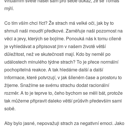
virtuálním světě našel sám pro sebe důkaz, že se Tomas
mýlí.
Co tím vším chci říct? Že strach má velké oči, jak by to
shrnuli naši moudří předkové. Zaměřuje naši pozornost na
věci a jevy, kterých se bojíme. Ponouká nás k tomu cíleně
je vyhledávat a připisovat jim v našem životě větší
důležitost, než ve skutečnosti mají. Kdo by neměl po
událostech minulého týdne strach? To je přece normální
pochopitelná reakce. A tak hledáme další a další
informace, které potvrzují, v jak šíleném čase a prostoru to
žijeme. Snažíme se svému strachu dodat racionální
rozměr. A to je teprve to, čeho bychom se měli bát, protože
tak můžeme připravit daleko větší průšvih především sami
sobě.
Aby bylo jasné, nepovažuji strach za negativní emoci. Jako