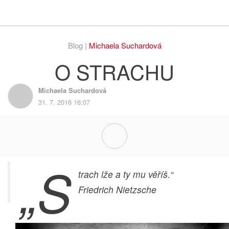
Respekt
Vy
Blog |
Michaela Suchardová
O STRACHU
Michaela Suchardová
31. 7. 2016 16:07
„S
trach lže a ty mu věříš.“
Friedrich Nietzsche