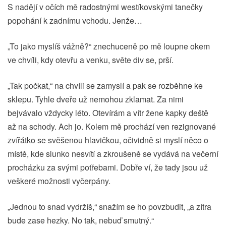
S nadějí v očích mě radostnými westíkovskými tanečky
popohání k zadnímu vchodu. Jenže…
„To jako myslíš vážně?“ znechuceně po mě loupne okem
ve chvíli, kdy otevřu a venku, světe div se, prší.
„Tak počkat,“ na chvíli se zamyslí a pak se rozběhne ke
sklepu. Tyhle dveře už nemohou zklamat. Za nimi
bejvávalo vždycky léto. Otevírám a vítr žene kapky deště
až na schody. Ach jo. Kolem mě prochází ven rezignované
zvířátko se svěšenou hlavičkou, očividně si myslí něco o
místě, kde slunko nesvítí a zkroušeně se vydává na večerní
procházku za svými potřebami. Dobře ví, že tady jsou už
veškeré možnosti vyčerpány.
„Jednou to snad vydržíš,“ snažím se ho povzbudit, „a zítra
bude zase hezky. No tak, nebuď smutný.“