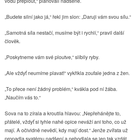
vodu přeplout,“ plánovali nadšeně.
„Budete silní jako já,“ řekl jim slon: „Daruji vám svou sílu.“
„Samotná síla nestačí, musíme být i rychlí,“ pravil další
člověk.
„Poskytneme vám své ploutve,“ slíbily ryby.
„Ale vždyť neumíme plavat!“ vykřikla zoufale jedna z žen.
„To přece není žádný problém,“ kvákla pod ní žába.
„Naučím vás to.“
Sova na to zírala a kroutila hlavou: „Nepřehánějte to,
přátelé, vždyť si tyhle nahé opice neváží ani toho, co už
mají. A očividně nevědí, kdy mají dost.“ Jenže zvířata už
propadla svatému nadšení a nehodlala se jen tak vzdát.