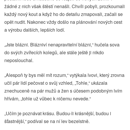
žádné z nich však štěstí nenašli. Chvíli pobyli, prozkoumali
každý nový kout a když ho do detailu zmapovali, začali se
opět nudit. Nakonec vždy došlo na plánování nových cest
a výrobu dalších, lepších lodí.
„Jste blázni. Blázniví nenapravitelní blázni,“ hučela sova
do svých zvířecích kolegů, ale stále ještě ji nikdo
neposlouchal.
„Alespoň ty bys měl mít rozum,“ vytýkala lvovi, který zrovna
učil pár lidí pečovat o svůj vzhled, „Tohle,“ ukázala
znechuceně na pár mužů a žen s účesem podobným lvím
hřívám, „tohle už vůbec k ničemu nevede.“
„Učím je poznávat krásu. Budou-li krásnější, budou i
šťastnější,“ podíval se na ní lev bezelstně.