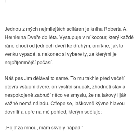
Jednou z mých nejmilejších scifáren je kniha Roberta A.
Heinleina Dveře do léta. Vystupuje v ní kocour, který každé
ráno chodí od jedněch dveří ke druhým, omrkne, jak to
venku vypadá, a nakonec si vybere ty, za kterými je
nejpříjemnější počasí.
Náš pes Jim dělával to samé. To mu takhle před večeří
otevřu vstupní dveře, on vystrčí šňupák, zhodnotí stav a
nespokojeně zabručí něco ve smyslu, že na takový liják
vážně nemá náladu. Otřepe se, laškovně kývne hlavou
dovnitř a upře na mě pohled, kterým sděluje:
„Pojď za mnou, mám skvělý nápad!“