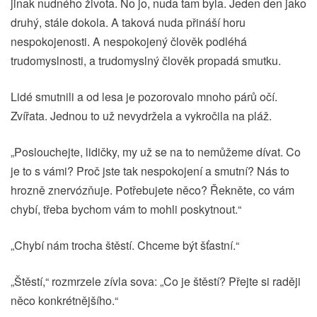
jinak nudného života. No jo, nuda tam byla. Jeden den jako
druhý, stále dokola. A taková nuda přináší horu
nespokojenosti. A nespokojený člověk podléhá
trudomyslnosti, a trudomyslný člověk propadá smutku.
Lidé smutnili a od lesa je pozorovalo mnoho párů očí.
Zvířata. Jednou to už nevydržela a vykročila na pláž.
„Poslouchejte, lidičky, my už se na to nemůžeme dívat. Co
je to s vámi? Proč jste tak nespokojení a smutní? Nás to
hrozně znervózňuje. Potřebujete něco? Řekněte, co vám
chybí, třeba bychom vám to mohli poskytnout.“
„Chybí nám trocha štěstí. Chceme být šťastní.“
„Štěstí,“ rozmrzele zívla sova: „Co je štěstí? Přejte si raději
něco konkrétnějšího.“