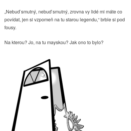
„Nebuď smutný, nebuď smutný, zrovna vy lidé mi máte co
povídat, jen si vzpomeň na tu starou legendu,“ brble si pod
fousy.
Na kterou? Jo, na tu mayskou? Jak ono to bylo?