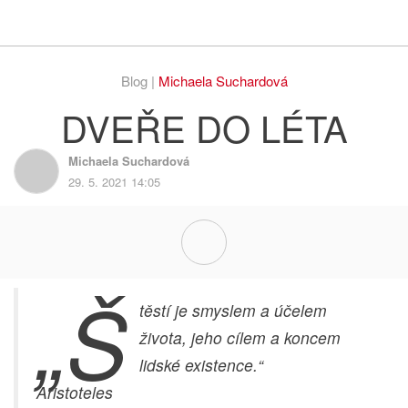
Respekt
Vy
Blog |
Michaela Suchardová
DVEŘE DO LÉTA
Michaela Suchardová
29. 5. 2021 14:05
„Š
těstí je smyslem a účelem
života, jeho cílem a koncem
lidské existence.“
Aristoteles