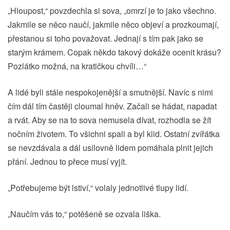
„Hloupost,“ povzdechla si sova, „omrzí je to jako všechno.
Jakmile se něco naučí, jakmile něco objeví a prozkoumají,
přestanou si toho považovat. Jednají s tím pak jako se
starým krámem. Copak někdo takový dokáže ocenit krásu?
Pozlátko možná, na kratičkou chvíli…“
A lidé byli stále nespokojenější a smutnější. Navíc s nimi
čím dál tím častěji cloumal hněv. Začali se hádat, napadat
a rvát. Aby se na to sova nemusela dívat, rozhodla se žít
nočním životem. To všichni spali a byl klid. Ostatní zvířátka
se nevzdávala a dál usilovně lidem pomáhala plnit jejich
přání. Jednou to přece musí vyjít.
„Potřebujeme být lstiví,“ volaly jednotlivé tlupy lidí.
„Naučím vás to,“ potěšeně se ozvala liška.