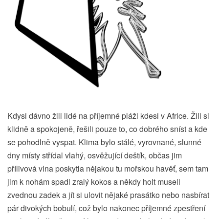
Kdysi dávno žili lidé na příjemné pláži kdesi v Africe. Žili si
klidně a spokojeně, řešili pouze to, co dobrého sníst a kde
se pohodlně vyspat. Klima bylo stálé, vyrovnané, slunné
dny místy střídal vlahý, osvěžující deštík, občas jim
přílivová vlna poskytla nějakou tu mořskou havěť, sem tam
jim k nohám spadl zralý kokos a někdy holt museli
zvednou zadek a jít si ulovit nějaké prasátko nebo nasbírat
pár divokých bobulí, což bylo nakonec příjemné zpestření