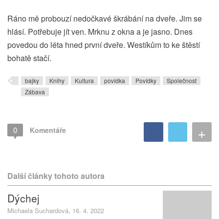
Ráno mě probouzí nedočkavé škrábání na dveře. Jim se
hlásí. Potřebuje jít ven. Mrknu z okna a je jasno. Dnes
povedou do léta hned první dveře. Westíkům to ke štěstí
bohatě stačí.
bajky
Knihy
Kultura
povídka
Povídky
Společnost
Zábava
+
0
Komentáře
Další články tohoto autora
Dýchej
Michaela Suchardová, 16. 4. 2022