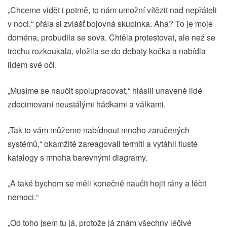
„Chceme vidět i potmě, to nám umožní vítězit nad nepřáteli
v noci,“ přála si zvlášť bojovná skupinka. Aha? To je moje
doména, probudila se sova. Chtěla protestovat, ale než se
trochu rozkoukala, vložila se do debaty kočka a nabídla
lidem své oči.
„Musíme se naučit spolupracovat,“ hlásili unaveně lidé
zdecimovaní neustálými hádkami a válkami.
„Tak to vám můžeme nabídnout mnoho zaručených
systémů,“ okamžitě zareagovali termiti a vytáhli tlusté
katalogy s mnoha barevnými diagramy.
„A také bychom se měli konečně naučit hojit rány a léčit
nemoci.“
„Od toho jsem tu já, protože já znám všechny léčivé