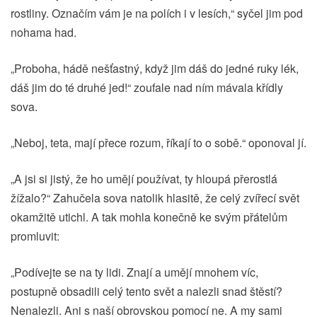
rostliny. Označím vám je na polích i v lesích,“ syčel jim pod
nohama had.
„Proboha, hádě nešťastný, když jim dáš do jedné ruky lék,
dáš jim do té druhé jed!“ zoufale nad ním mávala křídly
sova.
„Neboj, teta, mají přece rozum, říkají to o sobě.“ oponoval jí.
„A jsi si jistý, že ho umějí používat, ty hloupá přerostlá
žížalo?“ Zahučela sova natolik hlasitě, že celý zvířecí svět
okamžitě utichl. A tak mohla konečně ke svým přátelům
promluvit:
„Podívejte se na ty lidi. Znají a umějí mnohem víc,
postupně obsadili celý tento svět a nalezli snad štěstí?
Nenalezli. Ani s naší obrovskou pomocí ne. A my sami