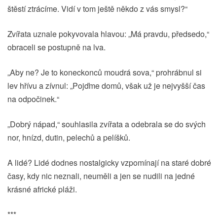
štěstí ztrácíme. Vidí v tom ještě někdo z vás smysl?“
Zvířata uznale pokyvovala hlavou: „Má pravdu, předsedo,“
obraceli se postupně na lva.
„Aby ne? Je to koneckonců moudrá sova,“ prohrábnul si
lev hřívu a zívnul: „Pojďme domů, však už je nejvyšší čas
na odpočinek.“
„Dobrý nápad,“ souhlasila zvířata a odebrala se do svých
nor, hnízd, dutin, pelechů a pelíšků.
A lidé? Lidé dodnes nostalgicky vzpomínají na staré dobré
časy, kdy nic neznali, neuměli a jen se nudili na jedné
krásné africké pláži.
***