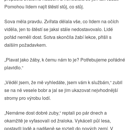
Pomohou lidem najít štěstí stůj, co stůj.
Sova měla pravdu. Zvířata dělala vše, co lidem na očích
viděla, jen to štěstí se jaksi stále nedostavovalo. Lidé
pořád neměli dost. Sotva skončila žabí lekce, přišli s
dalším požadavkem.
„Plavat jako žáby, k čemu nám to je? Potřebujeme pořádné
plavidlo.“
„Věděl jsem, že mě vyhledáte, jsem vám k službám,“ zubil
se na ně vesele bobr a jal se jim ukazovat nejvhodnější
stromy pro výrobu lodí.
„Nemáme dost dobré zuby,“ reptali po pár dnech a
okamžitě je vyfasovali od žraloka. Vykáceli půl lesa,
postavili lodě a nadšeně se rozjeli do nových zemí. V