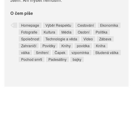
Jsem. Ani myslet nemusím.
O čem píše
Homepage
Výběr Respektu
Cestování
Ekonomika
Fotografie
Kultura
Média
Osobní
Politika
Společnost
Technologie a věda
Video
Zábava
Zahraničí
Povídky
Knihy
povídka
Kniha
válka
Smíření
Čapek
vzpomínka
Studená válka
Pochod smrti
Padesátiny
bajky